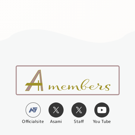
Officialsite
You Tube
Asami
Staff