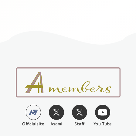
Officialsite
You Tube
Asami
Staff