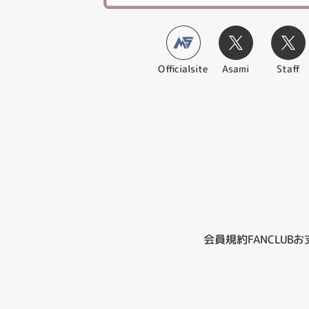
Officialsite
Asami
Staff
会員規約
FANCLUB
お