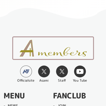
Officialsite
You Tube
Asami
Staff
MENU
FANCLUB
NEWS
JOIN