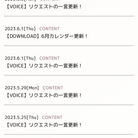
【VOICE】リクエストの一言更新！
2023.6.1
[Thu]
CONTENT
【DOWNLOAD】6月カレンダー更新！
2023.6.1
[Thu]
CONTENT
【VOICE】リクエストの一言更新！
2023.5.29
[Mon]
CONTENT
【VOICE】リクエストの一言更新！
2023.5.25
[Thu]
CONTENT
【VOICE】リクエストの一言更新！