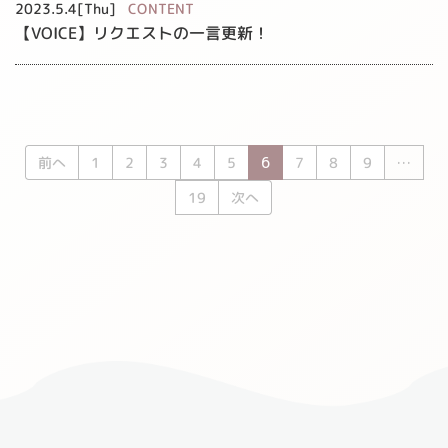
2023.5.4
[Thu]
CONTENT
【VOICE】リクエストの一言更新！
(current)
前へ
1
2
3
4
5
7
8
9
6
…
次へ
19